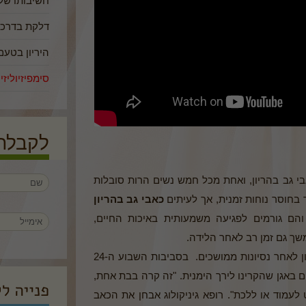
חשיבותו של 
דלקת בדרכי השתן (UTI
היריון בטעם
סימפיזיוליזי
לקבלת 
י גב בהריון, ואחת מכל חמש נשים הרות סובלות
 בחוסר נוחות זמנית, אך לעיתים
כאבי גב בהריון
 והם גורמים לפגיעה משמעותית באיכות החיים,
שך גם זמן רב לאחר הלידה.
כזה היה מצבה של אורית שנכנסה להריון לאחר נסיונות ממושכים. בסביבות השבוע ה-24
 באגן שהקרינו לירך הימנית. "זה קרה בבת אחת,
לעמוד או ללכת". רופא גיניקולוג אבחן את הכאב