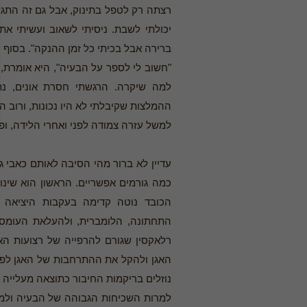
רצתה רק לטפל בתינוק, אבל גם זה התגל
יכולתי לשבת. ניסיתי לשאוב ועשיתי את
ברירה אבל בכיתי כל זמן ההנקה". בסוף 
"חשוב לי לספר על הבעיה", היא אומרת,
למה שיקרה. הרגשתי חסרת אונים, נתנ
ההמלצות שקיבלתי לא היו נכונות, ורוב ה
למשל עזרה צמודה לפני ואחרי הלידה, ופו
עדיין לא ברור מהי הסיבה לאותם כאבי גב 
כמה גורמים אפשריים. הראשון הוא שינו
הכובד נוטה קדימה בעקבות היציאה 
התחתונה, הלומברית, ולהעלאת העומס ע
רלאקסין שגורם להרפייה של רצועות הא
האגן ולהקל את ההתרחבות של האגן לפנ
נוזלים בריקמות החיבור כתוצאה מעלייה ב
למרות השכיחות הגבוהה של הבעיה ולמר