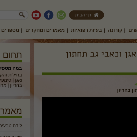
שים
|
קורונה
|
בעיות רפואיות
|
מאמרים ומחקרים
|
מספרים ע
אגן וכאבי גב תחתון
תחום ה
במה מטפלי
בחילות והקא
ואגן
|
סימפיז
בהריון
|
מחלו
ון בהריון
מאמרים
לידה טבעית 