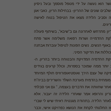
שר הוא נעשה על ידי מטפל מוסמך ובעל ניסיון
בים שונים של ההריון- בבחילות הריון, כאבי אגן
דה וסביב הלידה מצאו את הטיפול בטוח לאישה
יגים.
ריון מתרחש לאחרונה גם ב"שיבא", בשיתוף פעולה
 מחלקת ההדמייה ושרות רפואה משלימה אשר פתח
אגף הנשים. נשים הפונות לטיפול עוברות אבחנה
נחשב כיום לבדיקת ההדמיה המדויקת והבטוחה ביותר בהריון. ה-
חב יותר ממה שמוכר בספרות, וכולל קרעים בגידים
יקה של עצם הירך ואוסטיאופורוזיס חולף המיוחד
ית מומחית בהדמית מערכת השלד והשרירים בביה"ח
ת בדיקות ה- MRI בהריון לאחר שחוותה את הדברים בעצמה, " גם אני סבלתי
ון והרופא אמר שאחרי הלידה זה יעבור. אלא
אחר הלידה. בתהודה מגנטית ראיתי שיש לי שברי
ז החלטתי לקחת את הנושא כפרויקט אישי, וכבר