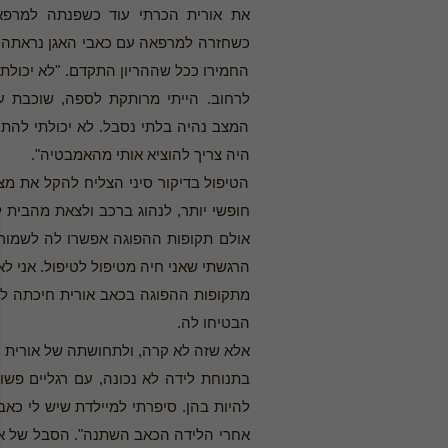
את אורית הכרתי עוד כשפנתה למרפאה
כשחזרה למרפאה עם כאבי האגן נראתה מ
החמירו ככל שההריון התקדם. "לא יכולת
לרחוב. הייתי מרותקת לספה, שוכבת ע
המצב נהיה בלתי נסבל. לא יכולתי להתי
היה צריך להוציא אותי מהאמבטיה".
הטיפול בדיקור סיני הצליח להקל את מצב
חופשי יותר, לנהוג ברכב ולצאת מהבית 
אולם תקופות ההפוגה אפשרו לה לשמור ע
הרגשתי שאני חיה מטיפול לטיפול. אני לא
מתקופות ההפוגה בכאב אורית חיכתה לל
הבטיחו לה.
אלא שזה לא קרה, ולתחושתה של אורית 
בתנוחת לידה לא נכונה, עם רגליים פשו
להיות בהן. סיפרתי למיילדת שיש לי כאב
אחרי הלידה הכאב השתנה". הסבל של א