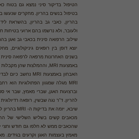
הטיפול בדיקור סיני נמצא גם בטוח כא
בטיפול בנשים בהריון. מחקרים שנעשו בשל
בהריון, כאבי גב בהריון, בהשראת לי
ולעובר, ולא נרשמו בהם ארועי בטיחות חר
שילוב הרפואה סינית בכאבי גב ואגן בה
יוצא דופן בין רופאים גיניקולוגיים,
בשנים האחרונות מרפאה לרפואה סינית ב
באמצעות MRI, וההמלצות שהן מקבלות כוללות את הדיקור הסיני.
האבחון באמצעות MRI 
MRI מגלה שמגוון הפתולוגיות הוא ר
וברצועות האגן, שברי מאמץ, שבר אי ספ
להריון. ד"ר נגה שבשין, רופאה רדיולוג
שיבא, יזמה א
מכאבים קשים בשליש השלישי של ההרי
שהכאבים ממש לא חלפו גם חודש וחצי ל
מאמץ בעצמות האגן וקרעים בגידים. מא