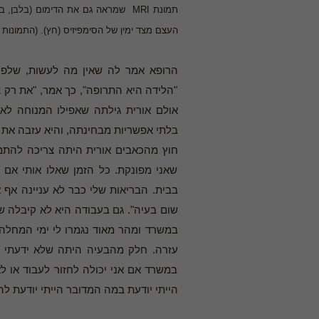
תמונת MRI שמראה גם את הדימום (בל
העצם מצד ימין של הסימפיזיס (חץ). (התמונות 
הרופא אמר לה שאין מה לעשות, שלפעמ
"הלידה היא התרופה", כך אמר, "את רק צר
אולם אורית גילתה שאפילו המנוחה לא
בלתי אפשריות מבחינתה, והיא עזבה את
חוץ מהכאבים אורית היתה צריכה להתמו
שאני מפונקת. כל הזמן שאלו אותי אם 
בבית. הבריאות שלי כבר לא עניינה אף א
שום בעיה". גם בעבודה היא לא קיבלה שו
במשרד ומהר מאוד נגמרו לי ימי המחלה
עזרה. חלק מהבעיה היתה שלא ידעתי ל
במשרד אם אני יכולה לחזור לעבוד או לא
הייתי יודעת במה המדובר הייתי יודעת לה