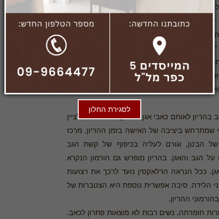
ה כסיוט. "לא הצלחתי למצוא תנוחת הנקה, כי לא
 זה עם דמעות בעיניים. בסוף הצלחתי, לא היתה
היא ויתרה גם על האפשרות להניק.
 "אף אחד מהרופאים שהלכתי אליהם לא הכין אותי
ו לי להרגיש שזה נורמלי שיש כאבים בהריון.
זמן חיכיתי. לו ידעתי הייתי מתארגנת אחרת, לוקחת
עלת יותר כדי למצוא פתרונות".
לסגירת החלון
בהריון לאותם כאבי אגן בהריון, אולם נוטים לציין
י שמתרחש ביציבה של האישה בזמן ההריון. מרכז
של הבטן, וגורם לעליה בכיפוף של קשת הגב
ל הגב והאגן. בהריון מופרש גם הורמון הנקרא
גן. ככל הנראה הרלאקסין נועד לרכך את רצועות
י הלידה. סיבה אפשרית נוספת היא הצטברות של
הורמוני ההריון.
ות חומרתה, נשים רבות לא מוצאות פתרון לכאב.