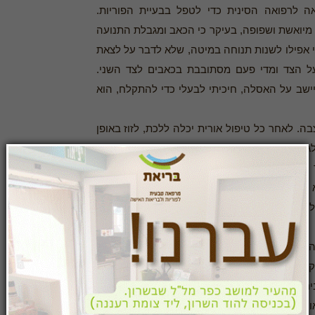
 לרפואה הסינית כדי לטפל בבעיית הפוריות.
יואשת ושפופה, בעיקר כי הכאב ומגבלת התנועה
י אפילו לשנות תנוחה במיטה, שלא לדבר על לצאת
ל הצד ומדי פעם מסתובבת בכאבים לצד השני.
ישב על האסלה, חיכיתי לבעלי כדי להתקלח, הוא
ה. לאחר כל טיפול אורית יכלה ללכת, לזוז באופן
לגיחות קצרות. השיפור נמשך אמנם רק כמה ימים,
ל אורח חיים סביר. "זה נתן לי הקלה וגם תקוה.
 רוצה לחשוב איך הייתי מסתדרת בלי זה". מעודדת
ידה שתפסיק את הכאבים, והרי זה מה שכל הזמן
הלידה אף החריפה את המצב, "שכבתי שלוש שעות
קות. בדיעבד אני יודעת שזו אחת התנוחות הרעות
ים אבל היא לא עזרה לי למצוא תנוחה טובה יותר.
ורית המשיך גם בהנקה. לאחר כל מה שעברה היא