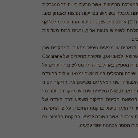
במערכת הרפואית, אשר נובעת בין היתר ממגבלות
יימת מגבלה בשימוש בבדיקות נפוצות לאבחון כאב,
כמו צילומי רנטגן, טומוגרפיה ממוחשבת (CT) או צפיפות עצם. הטיפול התרופתי מוגבל אף
מלצות לשימוש בטווח ארוך, ונשים רבות מעדיפות
ים.
כאבים או מציעים טיפול מתאים. המחקרים שכן
קיימים, ובראשם ההנחיות של האיחוד האירופאי לכאבי אגן, וסקירת מחקרים של Cochrane
ן מוכרות מספיק בארץ. בין היתר ממליצים החוקרים על
ישיבה ותרגילים במים אשר נמצאו יעילים בהורדה
עבודה. שני המאמרים מציינים את הדיקור הסיני
כאבים, אולם מציינים שנדרש מחקר רב יותר כדי
ל הרפואה הסינית הדיקור משפיע דרך הורדה של
רי האגן וטיפול ברקמת החיבור. על פי התפישה
 אנרגיה, אשר קשורה לריפיון בריקמת החיבור. גם
מות מספר אבחנות יסוד לבעיה.