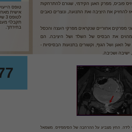
זיס פוביס, מפרק האגן הקידמי, שגורם להתרחקות
טופס הייעוץ
 אז להחזיק את היציבה ואת התנועה, ונוצרים כאבים
אישית מאחד
לטופ
תקבל\י מענה
בחירתך.
שני מפרקים אחוריים שנקראים מפרקי העצה והכסל
שת המפרקים מהוים את הבסיס של השלד ושל היציבה. הם
ל האגן ושל הגוף, וקשורים בתנועות הבסיסיות -
 ישיבה ושכיבה.
77
רי לידה. החץ מצביע על ההרחבה של הסימפיזיס. משמאל