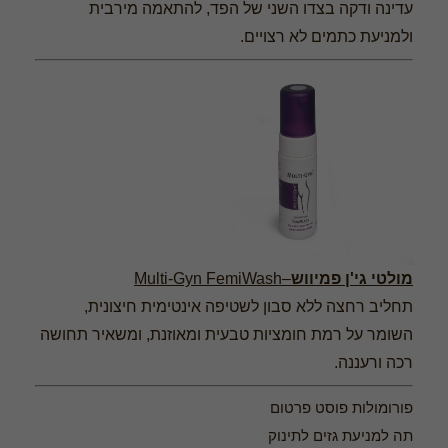
עדינה ודקה בצדו השני של הפד, להתאמה מירבית
ולמניעת כתמים לא רצויים.
מולטי גי'ן פמיווש
–Multi-Gyn FemiWash
תחליב רחצה ללא סבון לשטיפה אינטימית חיצונית,
השומר על רמת חומציות טבעית ומאוזנת, ומשאיר תחושה
רכה ורעננה.
פורומולות פוסט פרטום
תה למניעת גזים לתינוק