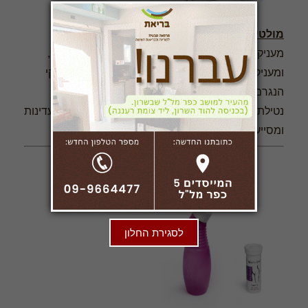
מולטי ג'ין – ליקוויד ג'ל
–
Multi-Gyn LiquiGel
מעניק לחות וגינאלית, משמש כחומר סיכה ביחסי מין,
ומעניק תחושת הקלה מיידית במקרים של יובש נרתיקי
הנגרם ע"י שינויים הורמונליים, תופעות לוואי בעקבות
נטילת תרופות ומסיבות אחרות. מאזן את הרקמות העדינות
ומסייע בשיקום הלחות הטבעית.
לסגירת החלון